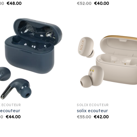
00
€
48.00
€
52.00
€
40.00
X ECOUTEUR
SOLIX ECOUTEUR
 ecouteur
solix ecouteur
00
€
44.00
€
55.00
€
42.00