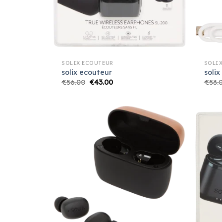
SOLIX ECOUTEUR
SOLI
solix ecouteur
solix
€
56.00
€
43.00
€
53.