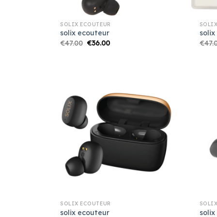
SOLIX ECOUTEUR
SOLI
solix ecouteur
solix
€
47.00
€
36.00
€
47.
SOLIX ECOUTEUR
SOLI
solix ecouteur
solix