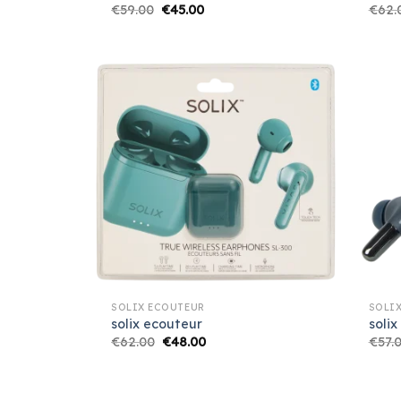
€
59.00
€
45.00
€
62.
SOLIX ECOUTEUR
SOLI
solix ecouteur
solix
€
62.00
€
48.00
€
57.