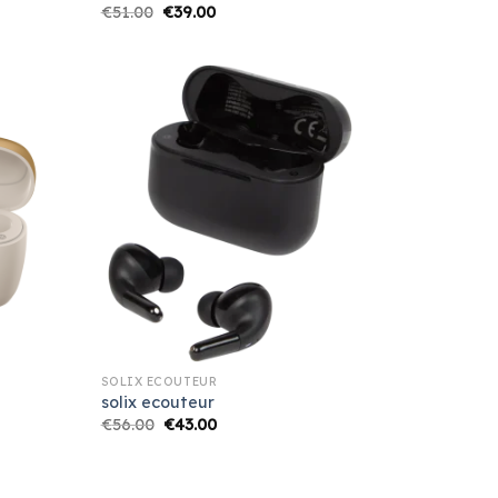
€
51.00
€
39.00
SOLIX ECOUTEUR
solix ecouteur
€
56.00
€
43.00