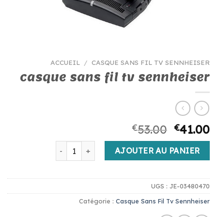
ACCUEIL
/
CASQUE SANS FIL TV SENNHEISER
casque sans fil tv sennheiser
€
53.00
€
41.00
quantité de casque sans fil tv sennheiser
AJOUTER AU PANIER
UGS :
JE-03480470
Catégorie :
Casque Sans Fil Tv Sennheiser