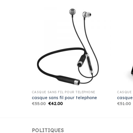
PHONE
CASQUE SANS FIL POUR TELEPHONE
CASQUE 
ephone
casque sans fil pour telephone
casque 
€
55.00
€
42.00
€
51.00
POLITIQUES