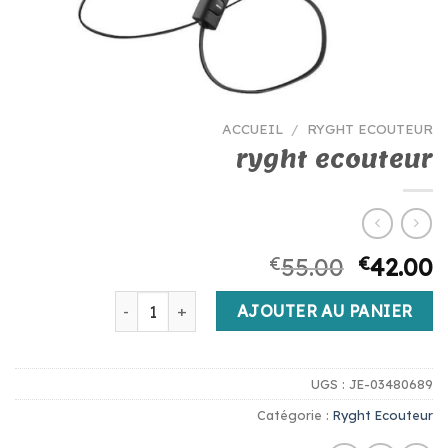
ACCUEIL
/
RYGHT ECOUTEUR
ryght ecouteur
€
55.00
€
42.00
quantité de ryght ecouteur
AJOUTER AU PANIER
UGS :
JE-03480689
Catégorie :
Ryght Ecouteur