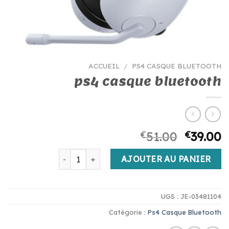
ACCUEIL
/
PS4 CASQUE BLUETOOTH
ps4 casque bluetooth
€
51.00
€
39.00
quantité de ps4 casque bluetooth
AJOUTER AU PANIER
UGS :
JE-03481104
Catégorie :
Ps4 Casque Bluetooth