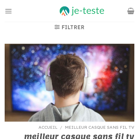
Passer
au
contenu
FILTRER
ACCUEIL
/
MEILLEUR CASQUE SANS FIL TV
meilleur casque sans fil tv