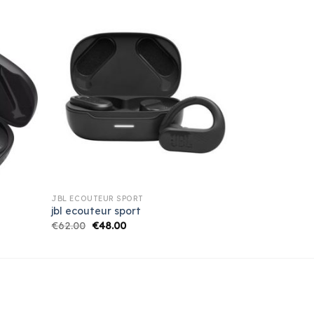
JBL ECOUTEUR SPORT
jbl ecouteur sport
€
62.00
€
48.00