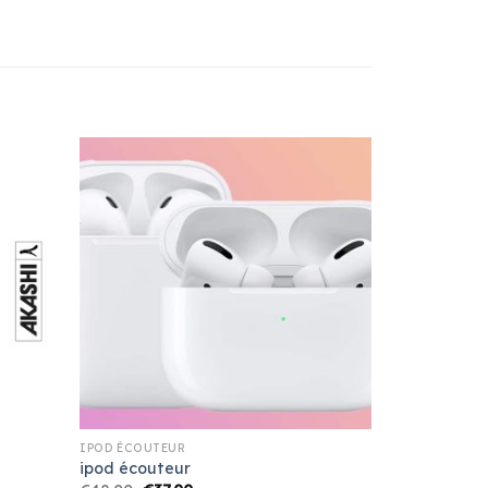
IPOD ÉCOUTEUR
ipod écouteur