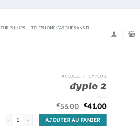
EUR PHILIPS
TELEPHONE CASQUE SANS FIL
ACCUEIL
/
DYPLO 2
dyplo 2
€
53.00
€
41.00
quantité de dyplo 2
AJOUTER AU PANIER