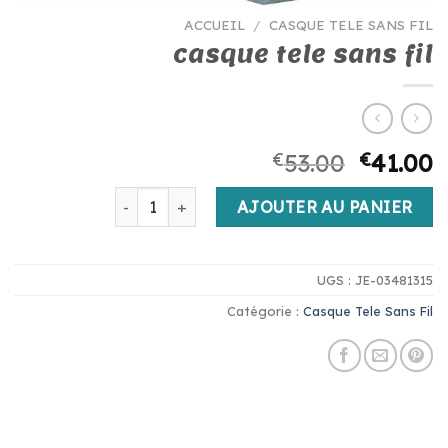
ACCUEIL
/
CASQUE TELE SANS FIL
casque tele sans fil
€
53.00
€
41.00
quantité de casque tele sans fil
AJOUTER AU PANIER
UGS :
JE-03481315
Catégorie :
Casque Tele Sans Fil