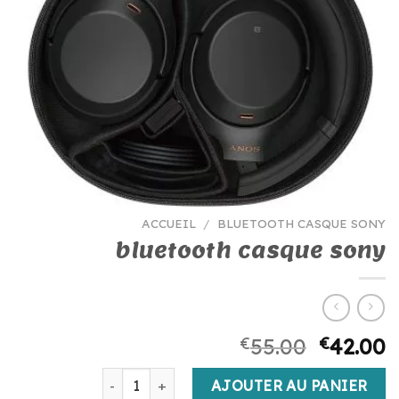
ACCUEIL
/
BLUETOOTH CASQUE SONY
bluetooth casque sony
€
55.00
€
42.00
quantité de bluetooth casque sony
AJOUTER AU PANIER