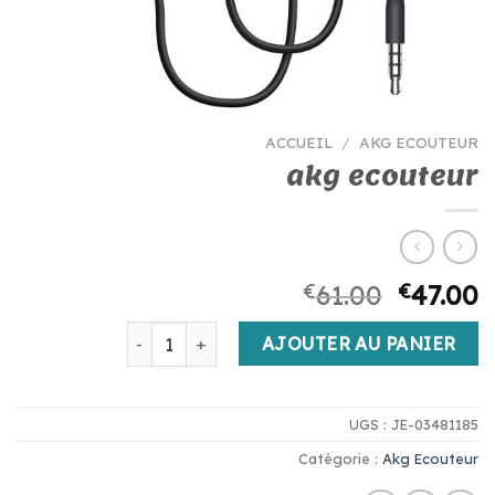
ACCUEIL
/
AKG ECOUTEUR
akg ecouteur
€
61.00
€
47.00
quantité de akg ecouteur
AJOUTER AU PANIER
UGS :
JE-03481185
Catégorie :
Akg Ecouteur