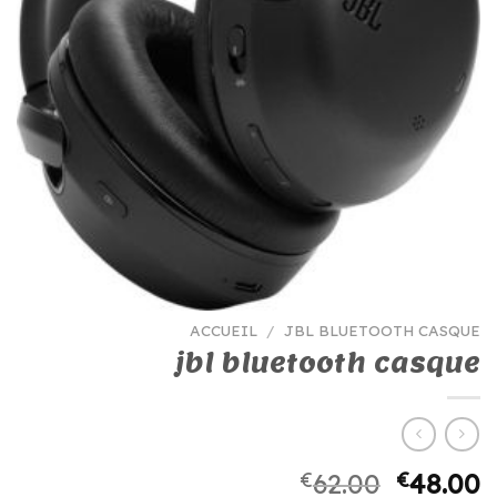
ACCUEIL
/
JBL BLUETOOTH CASQUE
jbl bluetooth casque
€
62.00
€
48.00