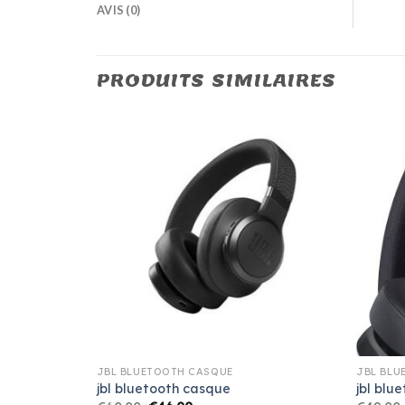
AVIS (0)
PRODUITS SIMILAIRES
JBL BLUETOOTH CASQUE
JBL BLU
jbl bluetooth casque
jbl blu