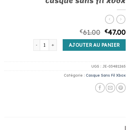
casque sans fil xbox
€
61.00
€
47.00
quantité de casque sans fil xbox
AJOUTER AU PANIER
UGS :
JE-03481265
Catégorie :
Casque Sans Fil Xbox