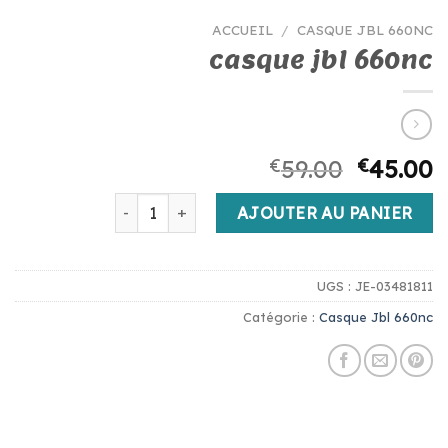
ACCUEIL
/
CASQUE JBL 660NC
casque jbl 660nc
€
59.00
€
45.00
quantité de casque jbl 660nc
AJOUTER AU PANIER
UGS :
JE-03481811
Catégorie :
Casque Jbl 660nc