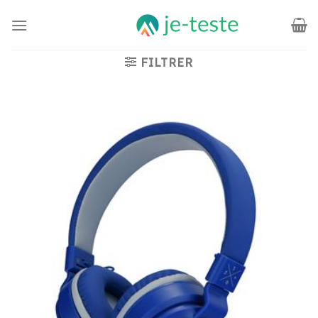
Passer
au
contenu
FILTRER