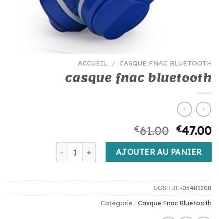
ACCUEIL
/
CASQUE FNAC BLUETOOTH
casque fnac bluetooth
€
61.00
€
47.00
quantité de casque fnac bluetooth
AJOUTER AU PANIER
UGS :
JE-03481208
Catégorie :
Casque Fnac Bluetooth