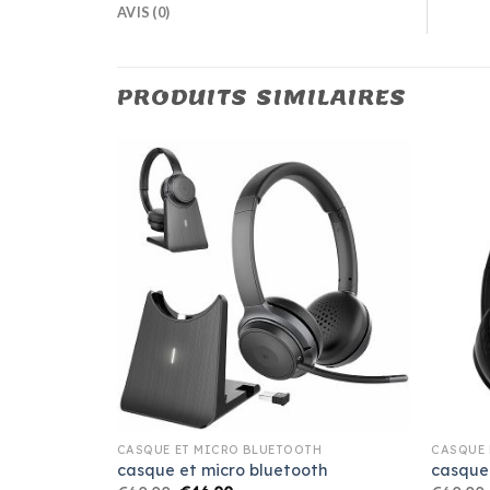
AVIS (0)
PRODUITS SIMILAIRES
H
CASQUE ET MICRO BLUETOOTH
CASQUE 
th
casque et micro bluetooth
casque