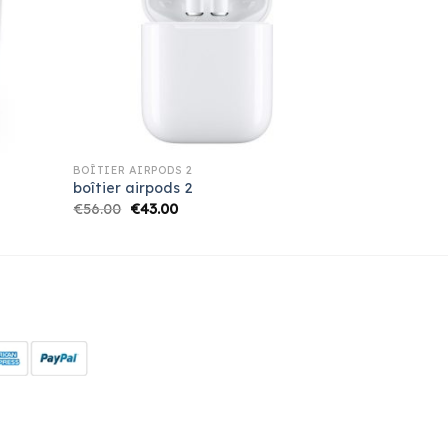
BOÎTIER AIRPODS 2
boîtier airpods 2
€
56.00
€
43.00