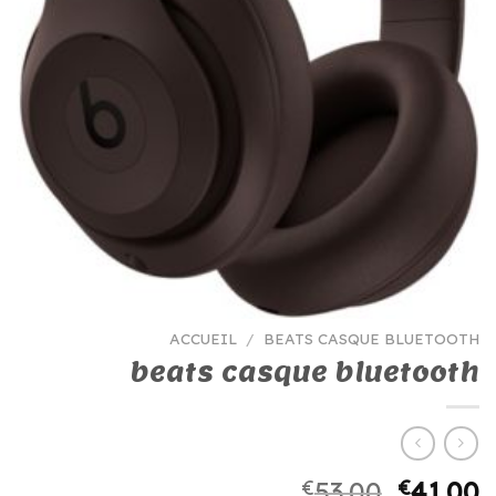
ACCUEIL
/
BEATS CASQUE BLUETOOTH
beats casque bluetooth
€
53.00
€
41.00