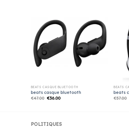
BEATS CASQUE BLUETOOTH
BEATS C
beats casque bluetooth
beats 
€
47.00
€
36.00
€
57.00
POLITIQUES