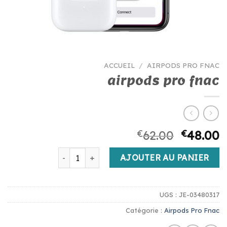
ACCUEIL
/
AIRPODS PRO FNAC
airpods pro fnac
€
62.00
€
48.00
quantité de airpods pro fnac
AJOUTER AU PANIER
UGS :
JE-03480317
Catégorie :
Airpods Pro Fnac